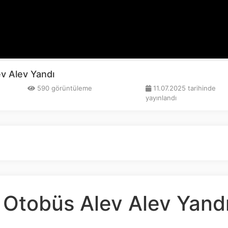
v Alev Yandı
590 görüntüleme
11.07.2025 tarihinde
yayınlandı
 Otobüs Alev Alev Yand