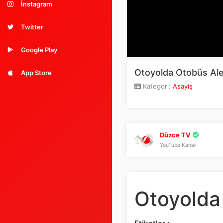
İnstagram
Twitter
Google Play
Otoyolda Otobüs Ale
App Store
Kategori:
Asayiş
Düzce TV
YouTube Kanalı
Otoyolda