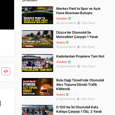
Merkez Park’ta Spor ve Açık
Hava Sineması Buluştu
Gündem
54 görüntüleme
1 Gün Önce
Düzce’de Otomobil İle
Motosiklet Çarpıştı 1 Yaralı
Asayiş
59 görüntüleme
1 Gün Önce
Kadınlardan Projelere Tam Not
Gündem
42 görüntüleme
1 Gün Önce
Bolu Dağı Tüneli’nde Otomobil
Alev Topuna Döndü Trafik
Kilitlendi
Asayiş
ı
51 görüntüleme
1 Gün Önce
D 100'de İki Otomobil Kafa
Kafaya Çarpıştı 1 Ölü, 2 Yaralı