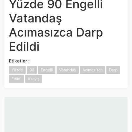
Yüzde 90 Engelli
İnstagram
Vatandaş
Twitter
Acımasızca Darp
Google Play
Edildi
App Store
Etiketler :
Yüzde
90
Engelli
Vatandaş
Acımasızca
Darp
Edildi
Asayiş