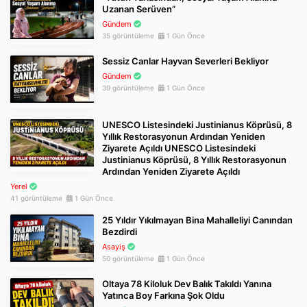
Uzanan Serüven”
Gündem
35 görüntüleme
1 Gün Önce
Sessiz Canlar Hayvan Severleri Bekliyor
Gündem
39 görüntüleme
1 Gün Önce
UNESCO Listesindeki Justinianus Köprüsü, 8
Yıllık Restorasyonun Ardından Yeniden
Ziyarete Açıldı UNESCO Listesindeki
Justinianus Köprüsü, 8 Yıllık Restorasyonun
Ardından Yeniden Ziyarete Açıldı
Yerel
41 görüntüleme
1 Gün Önce
25 Yıldır Yıkılmayan Bina Mahalleliyi Canından
Bezdirdi
Asayiş
50 görüntüleme
1 Gün Önce
Oltaya 78 Kiloluk Dev Balık Takıldı Yanına
Yatınca Boy Farkına Şok Oldu