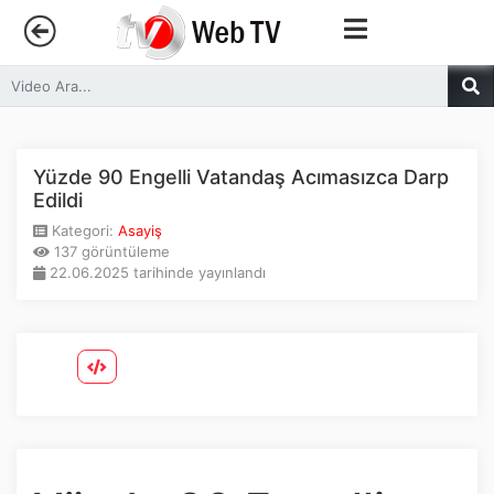
Anasayfa
Trendler
Yüzde 90 Engelli Vatandaş Acımasızca Darp
Edildi
Canlı Yayın
Kategori:
Asayiş
137 görüntüleme
22.06.2025 tarihinde yayınlandı
Kategoriler
Sosyal Medya
Youtube
Facebook