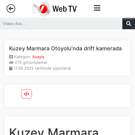
Anasayfa
Trendler
Kuzey Marmara Otoyolu'nda drift kamerada
Kategori:
Asayiş
Canlı Yayın
275 görüntüleme
17.06.2025 tarihinde yayınlandı
Kategoriler
Sosyal Medya
Youtube
Facebook
Kuzey Marmara