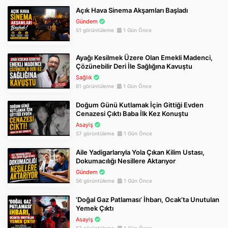
Açık Hava Sinema Akşamları Başladı
Gündem
51 görüntüleme
1 Gün Önce
Ayağı Kesilmek Üzere Olan Emekli Madenci,
Çözünebilir Deri İle Sağlığına Kavuştu
Sağlık
61 görüntüleme
1 Gün Önce
Doğum Günü Kutlamak İçin Gittiği Evden
Cenazesi Çıktı Baba İlk Kez Konuştu
Asayiş
57 görüntüleme
1 Gün Önce
Aile Yadigarlarıyla Yola Çıkan Kilim Ustası,
Dokumacılığı Nesillere Aktarıyor
Gündem
56 görüntüleme
1 Gün Önce
‘Doğal Gaz Patlaması’ İhbarı, Ocak’ta Unutulan
Yemek Çıktı
Asayiş