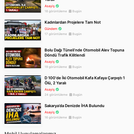
Asayiş
18 görüntüleme
Bugün
Kadınlardan Projelere Tam Not
Gündem
17 görüntüleme
Bugün
Bolu Dağı Tüneli’nde Otomobil Alev Topuna
Döndü Trafik Kilitlendi
Asayiş
19 görüntüleme
Bugün
D 100'de İki Otomobil Kafa Kafaya Çarpıştı 1
Ölü, 2 Yaralı
Asayiş
24 görüntüleme
Bugün
Sakarya’da Denizde İHA Bulundu
Asayiş
16 görüntüleme
Bugün
Mobil Uygulamalarımız