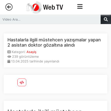
Anasayfa
Trendler
Hastalarla ilgili müstehcen yazışmalar yapan
2 asistan doktor gözaltına alındı
Canlı Yayın
Kategori:
Asayiş
239 görüntüleme
13.04.2025 tarihinde yayınlandı
Kategoriler
Sosyal Medya
Youtube
Facebook