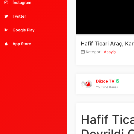
İnstagram
Twitter
Google Play
Hafif Ticari Araç, K
App Store
Kategori:
Asayiş
Düzce TV
YouTube Kanalı
Hafif Tic
Devrildi