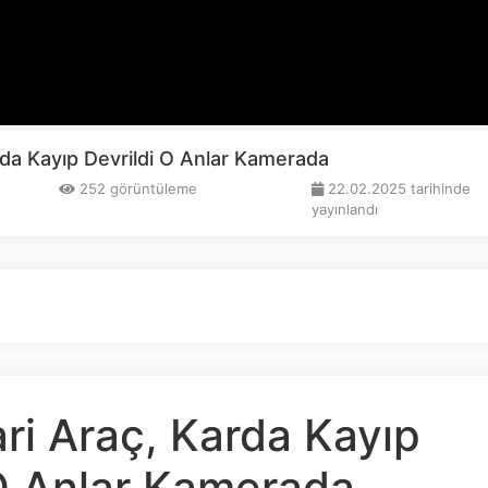
arda Kayıp Devrildi O Anlar Kamerada
252 görüntüleme
22.02.2025 tarihinde
yayınlandı
ari Araç, Karda Kayıp
 O Anlar Kamerada