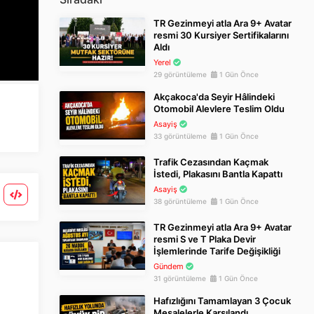
TR Gezinmeyi atla Ara 9+ Avatar
resmi 30 Kursiyer Sertifikalarını
Aldı
Yerel
29 görüntüleme
1 Gün Önce
Akçakoca'da Seyir Hâlindeki
Otomobil Alevlere Teslim Oldu
Asayiş
33 görüntüleme
1 Gün Önce
Trafik Cezasından Kaçmak
İstedi, Plakasını Bantla Kapattı
Asayiş
38 görüntüleme
1 Gün Önce
TR Gezinmeyi atla Ara 9+ Avatar
resmi S ve T Plaka Devir
İşlemlerinde Tarife Değişikliği
Gündem
31 görüntüleme
1 Gün Önce
Hafızlığını Tamamlayan 3 Çocuk
Meşalelerle Karşılandı