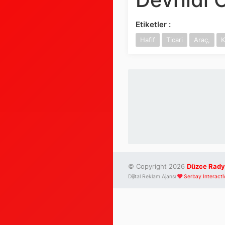
Etiketler :
Hafif
Ticari
Araç,
K
© Copyright 2026
Düzce Rady
Dijital Reklam Ajansı
Serbay Interacti