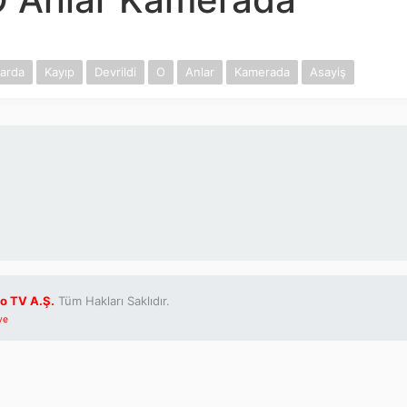
arda
Kayıp
Devrildi
O
Anlar
Kamerada
Asayiş
o TV A.Ş.
Tüm Hakları Saklıdır.
ve