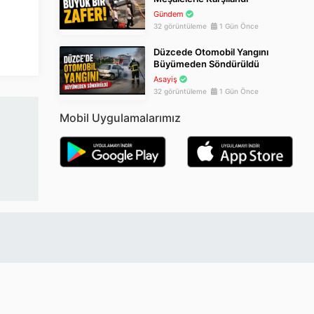
Gündem
32 görüntüleme
1 Gün Önce
Düzcede Otomobil Yangını
Büyümeden Söndürüldü
Asayiş
32 görüntüleme
1 Gün Önce
Mobil Uygulamalarımız