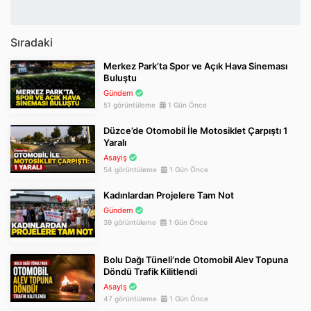
Sıradaki
Merkez Park’ta Spor ve Açık Hava Sineması
Buluştu
Gündem
51 görüntüleme
1 Gün Önce
Düzce’de Otomobil İle Motosiklet Çarpıştı 1
Yaralı
Asayiş
54 görüntüleme
1 Gün Önce
Kadınlardan Projelere Tam Not
Gündem
39 görüntüleme
1 Gün Önce
Bolu Dağı Tüneli’nde Otomobil Alev Topuna
Döndü Trafik Kilitlendi
Asayiş
47 görüntüleme
1 Gün Önce