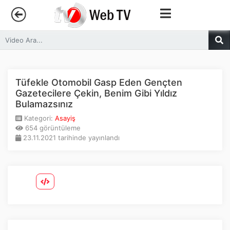
Anasayfa
Trendler
Tüfekle Otomobil Gasp Eden Gençten
Gazetecilere Çekin, Benim Gibi Yıldız
Bulamazsınız
Canlı Yayın
Kategori:
Asayiş
654 görüntüleme
Kategoriler
23.11.2021 tarihinde yayınlandı
Sosyal Medya
Youtube
Facebook