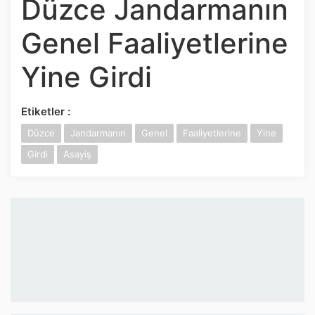
Düzce Jandarmanın
İnstagram
Genel Faaliyetlerine
Twitter
Yine Girdi
Google Play
Etiketler :
App Store
Düzce
Jandarmanın
Genel
Faaliyetlerine
Yine
Girdi
Asayiş