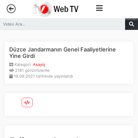
Anasayfa
Trendler
Düzce Jandarmanın Genel Faaliyetlerine
Yine Girdi
Canlı Yayın
Kategori:
Asayiş
2181 görüntüleme
19.09.2021 tarihinde yayınlandı
Kategoriler
Sosyal Medya
Youtube
Facebook