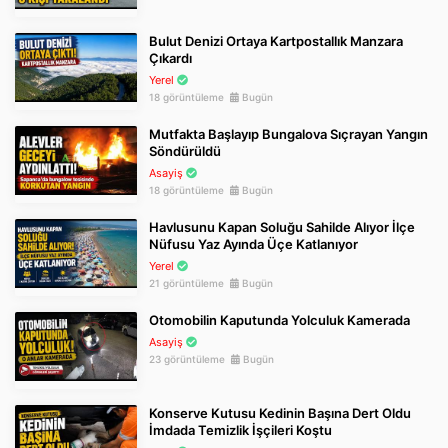
Bulut Denizi Ortaya Kartpostallık Manzara
Çıkardı
Yerel
18 görüntüleme
Bugün
Mutfakta Başlayıp Bungalova Sıçrayan Yangın
Söndürüldü
Asayiş
18 görüntüleme
Bugün
Havlusunu Kapan Soluğu Sahilde Alıyor İlçe
Nüfusu Yaz Ayında Üçe Katlanıyor
Yerel
21 görüntüleme
Bugün
Otomobilin Kaputunda Yolculuk Kamerada
Asayiş
23 görüntüleme
Bugün
Konserve Kutusu Kedinin Başına Dert Oldu
İmdada Temizlik İşçileri Koştu