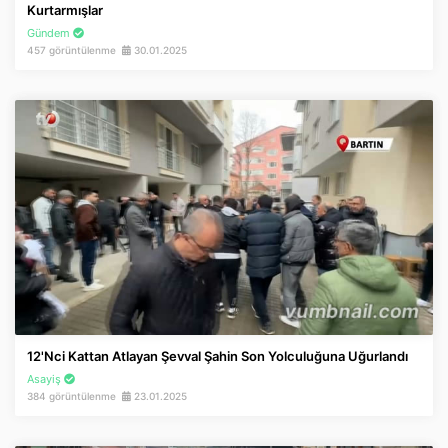
Kurtarmışlar
Gündem
457 görüntülenme
30.01.2025
12'nci Kattan Atlayan Şevval Şahin Son Yolculuğuna Uğurlandı
Asayiş
384 görüntülenme
23.01.2025