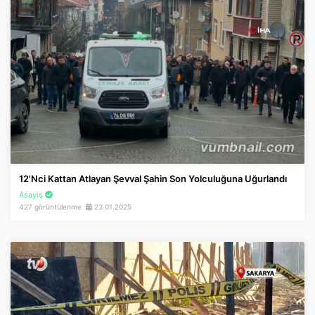
12'nci Kattan Atlayan Şevval Şahin Son Yolculuğuna Uğurlandı
Asayiş
427 görüntülenme
23.01.2025