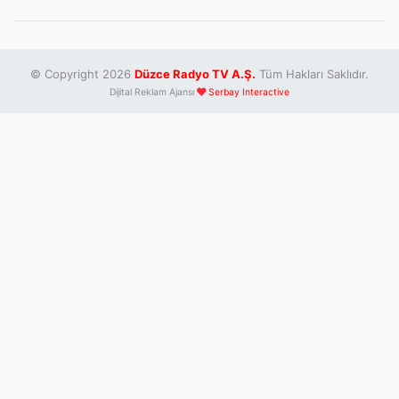
© Copyright 2026
Düzce Radyo TV A.Ş.
Tüm Hakları Saklıdır.
Dijital Reklam Ajansı
Serbay Interactive