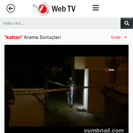
Anasayfa
"kattan"
Arama Sonuçları
Sırala
Trendler
Canlı Yayın
Kategoriler
Sosyal Medya
Youtube
Facebook