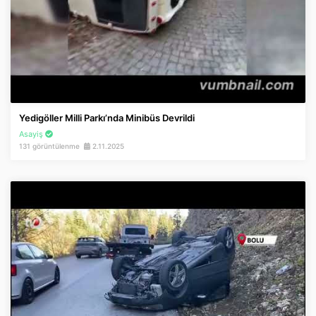
Yedigöller Milli Parkı’nda Minibüs Devrildi
Asayiş
131 görüntülenme
2.11.2025