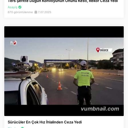
Ters Şeritte Düğün Konvoyunun Önünü Kesti, Rekor Ceza Yedi
Asayiş
670 görüntülenme
7.07.2025
Sürücüler En Çok Hız İhlalinden Ceza Yedi