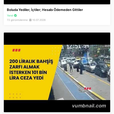
İnstagram
Boluda Yediler, İçtiler; Hesabı Ödemeden Gittiler
Yerel
Twitter
72 görüntülenme
10.07.2026
Google Play
App Store