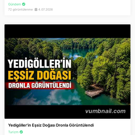
Gündem
72 görüntülenme
4.07.2026
Yedigöller'in Eşsiz Doğası Dronla Görüntülendi
Turizm