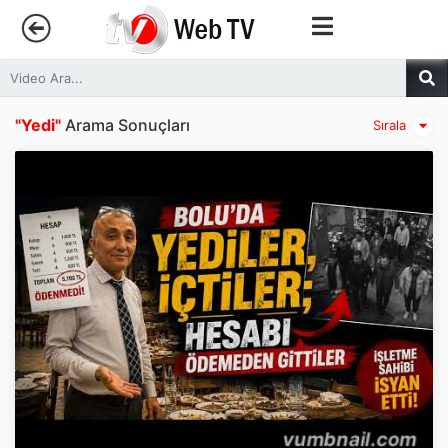
Anasayfa
"Yedi"
Arama Sonuçları
Sırala
Trendler
Canlı Yayın
Kategoriler
Sosyal Medya
Youtube
Facebook