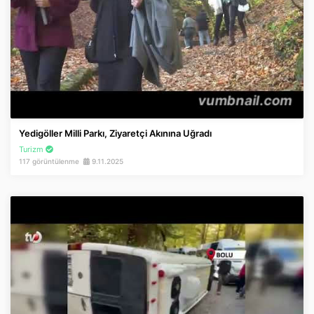
Yedigöller Milli Parkı, Ziyaretçi Akınına Uğradı
Turizm
117 görüntülenme
9.11.2025