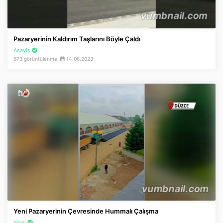
Pazaryerinin Kaldırım Taşlarını Böyle Çaldı
Asayiş
573 görüntülenme
14.06.2023
Yeni Pazaryerinin Çevresinde Hummalı Çalışma
Yerel