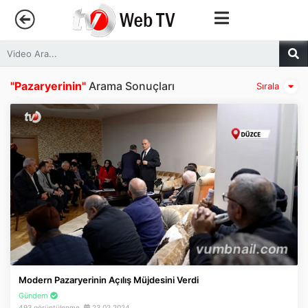
Anasayfa
"Pazaryerinin"
Arama Sonuçları
Sırala
Trendler
Canlı Yayın
Kategoriler
Sosyal Medya
Youtube
Modern Pazaryerinin Açılış Müjdesini Verdi
Facebook
Gündem
493 görüntülenme
23.02.2024