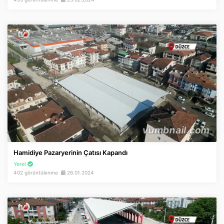
İnstagram
Twitter
Google Play
App Store
Hamidiye Pazaryerinin Çatısı Kapandı
Yerel
402 görüntülenme
26.01.2024