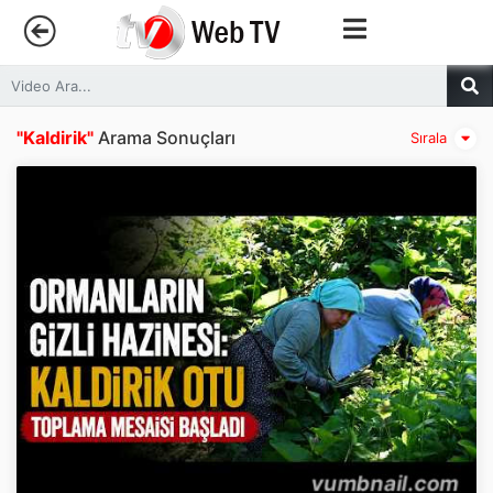
Anasayfa
"Kaldirik"
Arama Sonuçları
Sırala
Trendler
Canlı Yayın
Kategoriler
Sosyal Medya
Youtube
Facebook