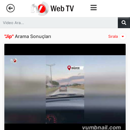
Anasayfa
"Jip"
Arama Sonuçları
Sırala
Trendler
Canlı Yayın
Kategoriler
Sosyal Medya
Youtube
Facebook