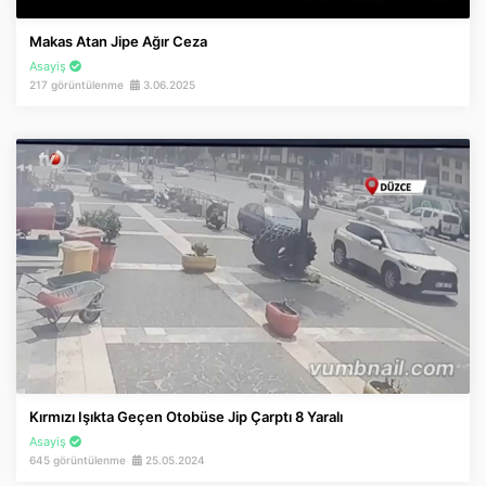
İnstagram
Makas Atan Jipe Ağır Ceza
Asayiş
Twitter
217 görüntülenme
3.06.2025
Google Play
App Store
Kırmızı Işıkta Geçen Otobüse Jip Çarptı 8 Yaralı
Asayiş
645 görüntülenme
25.05.2024