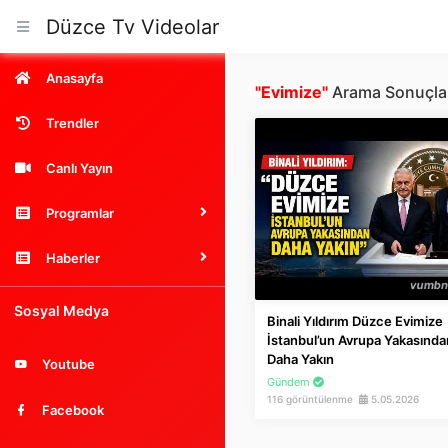
Düzce Tv Videolar
Anasayfa
"Evimize"
Arama Sonuçla
Trendler
Canlı Yayın
Programlar
Haberler
Sosyal Medya
Binali Yıldırım Düzce Evimize
İstanbul’un Avrupa Yakasında
Daha Yakın
Youtube
Gündem
116 görüntülenme
5.05.2026
Facebook