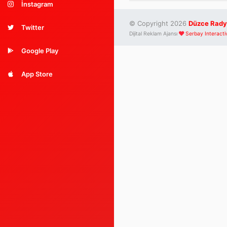
İnstagram
© Copyright 2026
Düzce Rady
Twitter
Dijital Reklam Ajansı
Serbay Interacti
Google Play
App Store