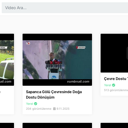
Çevre Dostu T
Yerel
513 görüntülen
e
Sapanca Gölü Çevresinde Doğa
Dostu Dönüşüm
Yerel
204 görüntülenme
9.11.2025