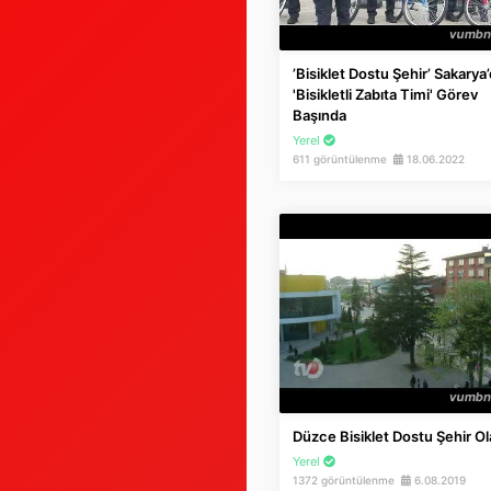
’Bisiklet Dostu Şehir’ Sakarya
'Bisikletli Zabıta Timi' Görev
Başında
Yerel
611 görüntülenme
18.06.2022
Düzce Bisiklet Dostu Şehir O
Yerel
1372 görüntülenme
6.08.2019