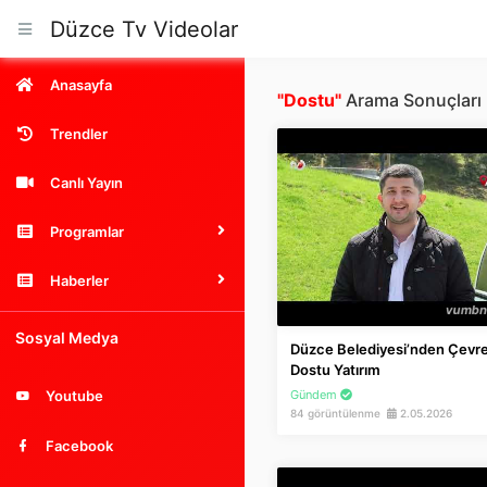
Düzce Tv Videolar
Anasayfa
"Dostu"
Arama Sonuçları
Trendler
Canlı Yayın
Programlar
Haberler
Sosyal Medya
Düzce Belediyesi’nden Çevr
Dostu Yatırım
Gündem
Youtube
84 görüntülenme
2.05.2026
Facebook