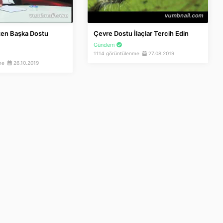
ten Başka Dostu
Çevre Dostu İlaçlar Tercih Edin
Gündem
1114 görüntülenme
27.08.2019
nme
26.10.2019