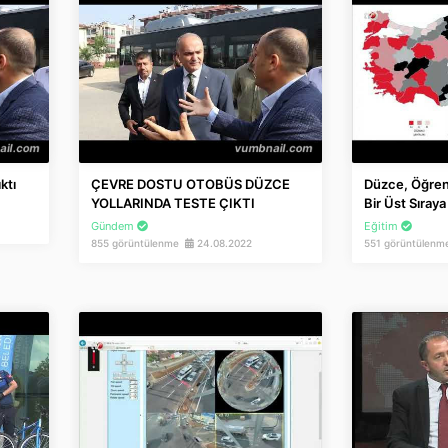
ktı
ÇEVRE DOSTU OTOBÜS DÜZCE
Düzce, Öğren
YOLLARINDA TESTE ÇIKTI
Bir Üst Sıraya
Gündem
Eğitim
855 görüntülenme
24.08.2022
551 görüntülen