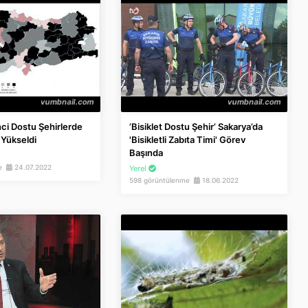
ci Dostu Şehirlerde
’Bisiklet Dostu Şehir’ Sakarya’da
 Yükseldi
'Bisikletli Zabıta Timi' Görev
Başında
me
24.07.2022
Yerel
598 görüntülenme
18.06.2022