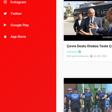
İnstagram
Twitter
Google Play
App Store
Çevre Dostu Otobüs Teste Çı
Gündem
638 görüntülenme
24.08.2022