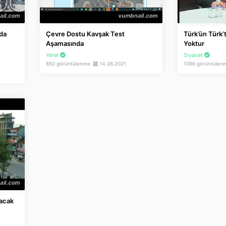
’da
Çevre Dostu Kavşak Test
Türk’ün Türk’
Aşamasında
Yoktur
Yerel
Siyaset
850 görüntülenme
14.08.2021
1086 görüntüle
lacak