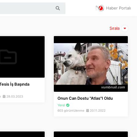
Haber Portalı
Sırala
esis İş Başında
me
28.03.2023
Onun Can Dostu "Atlas"ı Oldu
Yerel
603 görüntülenme
20.11.2022