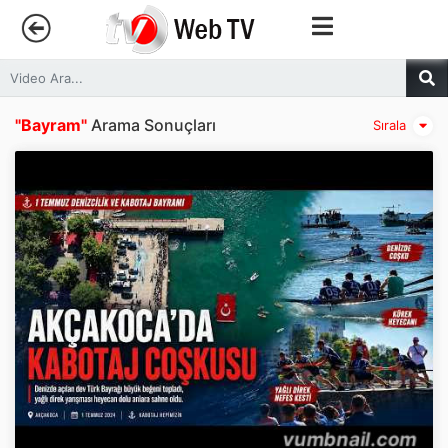
Anasayfa
"Bayram"
Arama Sonuçları
Sırala
Trendler
Canlı Yayın
Kategoriler
Sosyal Medya
Youtube
Facebook