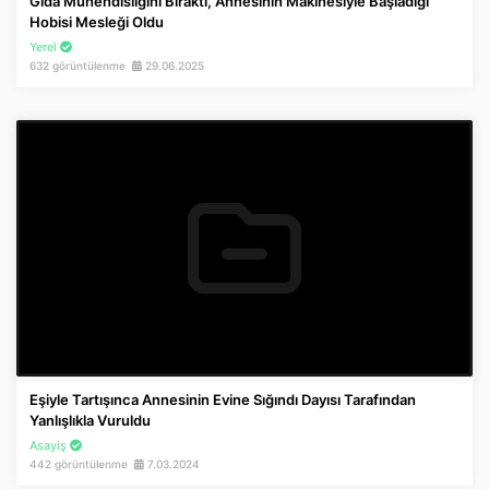
Gıda Mühendisliğini Bıraktı, Annesinin Makinesiyle Başladığı
Hobisi Mesleği Oldu
Yerel
632 görüntülenme
29.06.2025
Eşiyle Tartışınca Annesinin Evine Sığındı Dayısı Tarafından
Yanlışlıkla Vuruldu
Asayiş
442 görüntülenme
7.03.2024