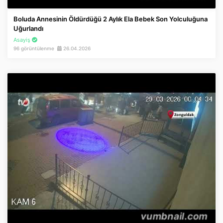
İnstagram
Boluda Annesinin Öldürdüğü 2 Aylık Ela Bebek Son Yolculuğuna
Uğurlandı
Twitter
Asayiş
96 görüntülenme
26.04.2026
Google Play
App Store