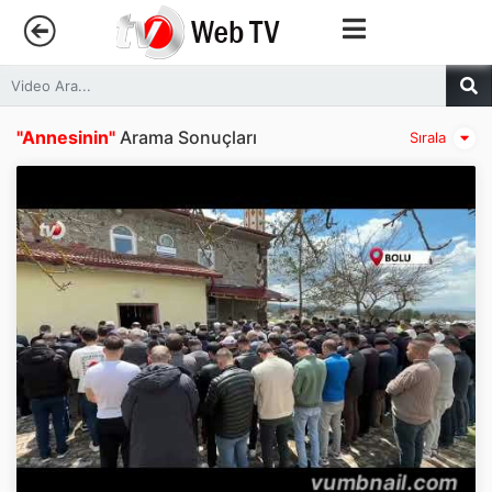
Anasayfa
"Annesinin"
Arama Sonuçları
Sırala
Trendler
Canlı Yayın
Kategoriler
Sosyal Medya
Youtube
Facebook