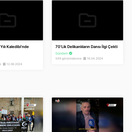
 Yılı Kaledibi'nde
70'lik Delikanlıların Dansı İlgi Çekti
Gündem
549 görüntülenme
16.04.2024
me
12.06.2024