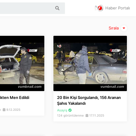
Haber Portalı
Sırala
ikten Men Edildi
20 Bin Kişi Sorgulandı, 156 Aranan
Şahıs Yakalandı
me
9.12.2025
Asayiş
124 görüntülenme
17.11.2025