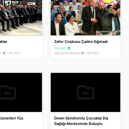
aklar
Zafer Coşkusu Çadıra Sığmadı
Gündem
me
1.04.2024
358 görüntülenme
1.04.2024
izmetleri Yüz
Down Sendromlu Çocuklar Diş
Sağlığı Merkezinde Buluştu