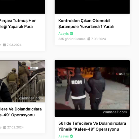
 Fırçası Tutmuş Her
Kontrolden Çıkan Otomobil
leği Yaparak Para
Şarampole Yuvarlandı 1 Yaralı
Asayiş
335 görüntülenme
7.03.2024
me
7.03.2024
lere Ve Dolandırıcılara
es-49” Operasyonu
56 Ilde Tefecilere Ve Dolandırıcılara
me
27.02.2024
Yönelik “Kafes-49” Operasyonu
Asayiş