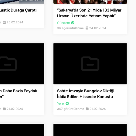
Lastik Durağa Çarptı
“Sakarya’da Son 21 Yılda 183 Milyar
Liranın Üzerinde Yatırım Yaptık”
me
25.02.2024
Gündem
360 görüntülenme
24.02.2024
 Daha Fazla Faydalı
Sahte İmzayla Bungalov Diktiği
n”
İddia Edilen Hissedar Konuştu
Yerel
me
21.02.2024
347 görüntülenme
21.02.2024