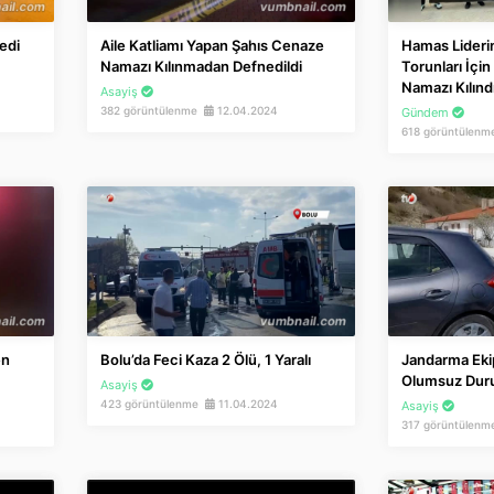
edi
Aile Katliamı Yapan Şahıs Cenaze
Hamas Liderin
Namazı Kılınmadan Defnedildi
Torunları İçi
Namazı Kılınd
Asayiş
382 görüntülenme
12.04.2024
Gündem
618 görüntülen
en
Bolu’da Feci Kaza 2 Ölü, 1 Yaralı
Jandarma Eki
Olumsuz Duru
Asayiş
423 görüntülenme
11.04.2024
Asayiş
317 görüntülen