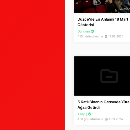
Düzce'de En Anlamlı 18 Mart
Gösterisi
Gündem
415 görüntülenme
17.03.2024
5 Katlı Binanın Çatısında Yüre
Ağza Getirdi
Asayiş
438 görüntülenme
4.03.2024