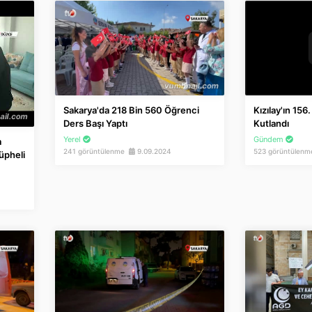
Sakarya'da 218 Bin 560 Öğrenci
Kızılay'ın 156.
Ders Başı Yaptı
Kutlandı
Yerel
Gündem
a
241 görüntülenme
9.09.2024
523 görüntülen
üpheli