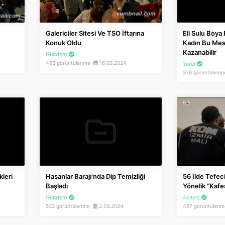
Eli Sulu Boya
Galericiler Sitesi Ve TSO İftarına
Kadın Bu Mes
Konuk Oldu
Kazanabilir
Gündem
493 görüntülenme
16.03.2024
Yerel
378 görüntülen
kleri
Hasanlar Barajı'nda Dip Temizliği
56 İlde Tefeci
Başladı
Yönelik “Kaf
Gündem
Asayiş
533 görüntülenme
2.03.2024
427 görüntülen