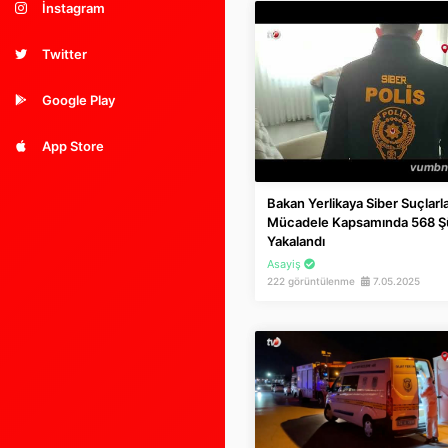
İnstagram
Twitter
Google Play
App Store
Bakan Yerlikaya Siber Suçlarl
Mücadele Kapsamında 568 Ş
Yakalandı
Asayiş
222 görüntülenme
7.05.2025