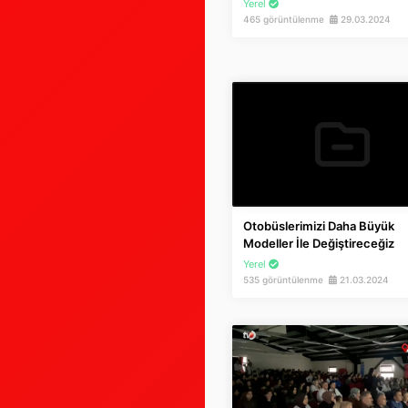
Yerel
465 görüntülenme
29.03.2024
Otobüslerimizi Daha Büyük
Modeller İle Değiştireceğiz
Yerel
535 görüntülenme
21.03.2024