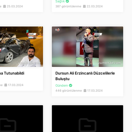
Sağlık
me
25.03.2024
387 görüntülenme
22.03.2024
a Tutunabildi
Dursun Ali Erzincanlı Düzcelilerle
Buluştu
nme
17.03.2024
Gündem
446 görüntülenme
17.03.2024