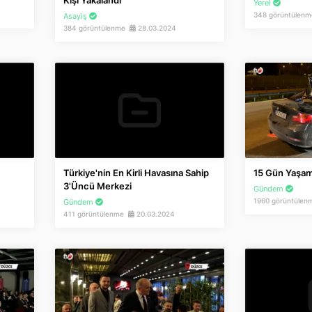
Kişi Yakalandı
Yerel
348 görüntülen
Asayiş
384 görüntülenme
28.03.2024
Türkiye'nin En Kirli Havasına Sahip
15 Gün Yaşam
3'üncü Merkezi
Gündem
1960 görüntüle
Gündem
411 görüntülenme
20.03.2024