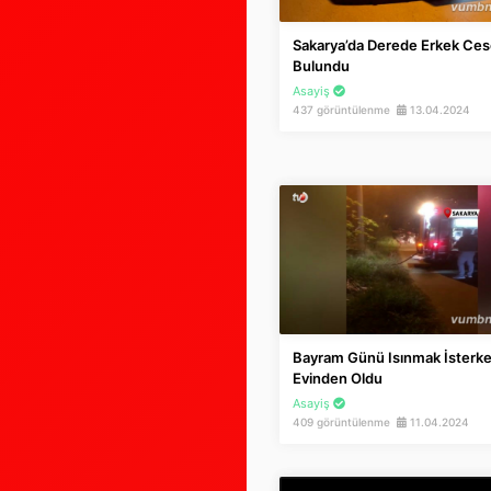
Sakarya’da Derede Erkek Ces
Bulundu
Asayiş
437 görüntülenme
13.04.2024
Bayram Günü Isınmak İsterk
Evinden Oldu
Asayiş
409 görüntülenme
11.04.2024