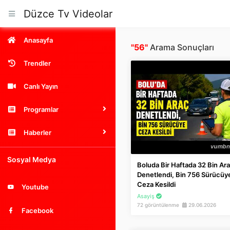
Düzce Tv Videolar
Anasayfa
"56"
Arama Sonuçları
Trendler
Canlı Yayın
Programlar
Haberler
Sosyal Medya
Boluda Bir Haftada 32 Bin Ar
Denetlendi, Bin 756 Sürücüy
Ceza Kesildi
Youtube
Asayiş
72 görüntülenme
29.06.2026
Facebook