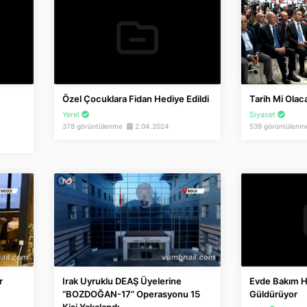
Özel Çocuklara Fidan Hediye Edildi
Tarih Mi Olac
Yerel
Siyaset
378 görüntülenme
2.04.2024
539 görüntülen
r
Irak Uyruklu DEAŞ Üyelerine
Evde Bakım H
“BOZDOĞAN-17” Operasyonu 15
Güldürüyor