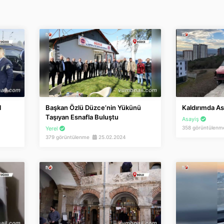
l
Başkan Özlü Düzce’nin Yükünü
Kaldırımda Ası
Taşıyan Esnafla Buluştu
Asayiş
358 görüntülen
Yerel
379 görüntülenme
25.02.2024