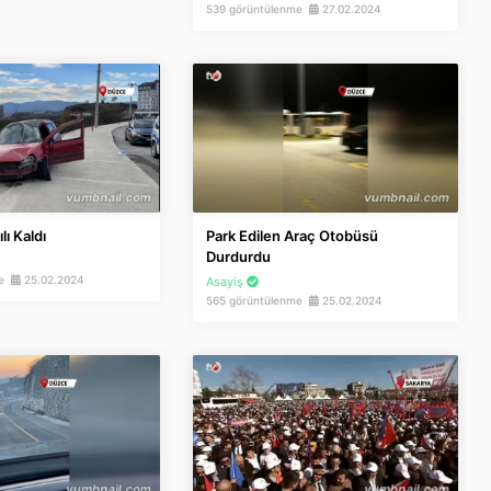
539 görüntülenme
27.02.2024
lı Kaldı
Park Edilen Araç Otobüsü
Durdurdu
me
25.02.2024
Asayiş
565 görüntülenme
25.02.2024