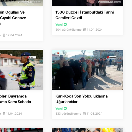
in Oğulları Ve
1500 Düzceli İstanbul’daki Tarihi
n Gıyabi Cenaze
Camileri Gezdi
ı
Yerel
504 görüntülenme
11.04.2024
me
12.04.2024
pleri Bayramda
Karı-Koca Son Yolculuklarına
ma Karşı Sahada
Uğurlandılar
Yerel
me
11.04.2024
333 görüntülenme
11.04.2024