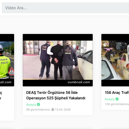
aç
DEAŞ Terör Örgütüne 56 İlde
156 Araç Traf
e
Operasyon 525 Şüpheli Yakalandı
Asayiş
126 görüntülen
Asayiş
98 görüntülenme
13.04.2026