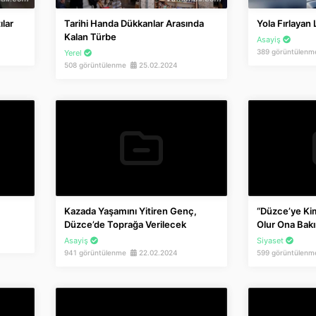
ılar
Tarihi Handa Dükkanlar Arasında
Yola Fırlayan 
Kalan Türbe
Asayiş
389 görüntülen
Yerel
508 görüntülenme
25.02.2024
Kazada Yaşamını Yitiren Genç,
“Düzce’ye Kim
Düzce’de Toprağa Verilecek
Olur Ona Bakı
Asayiş
Siyaset
941 görüntülenme
22.02.2024
599 görüntülen