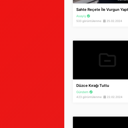
Sahte Reçete İle Vurgun Yapt
Asayiş
533 görüntülenme
25.02.2024
Düzce Kırağı Tuttu
Gündem
423 görüntülenme
22.02.2024