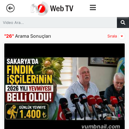
Anasayfa
"26"
Arama Sonuçları
Sırala
Trendler
Canlı Yayın
Kategoriler
Sosyal Medya
Youtube
Facebook