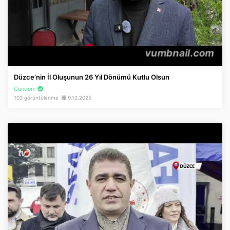
Düzce’nin İl Oluşunun 26 Yıl Dönümü Kutlu Olsun
Gündem
103 görüntülenme
9.12.2025