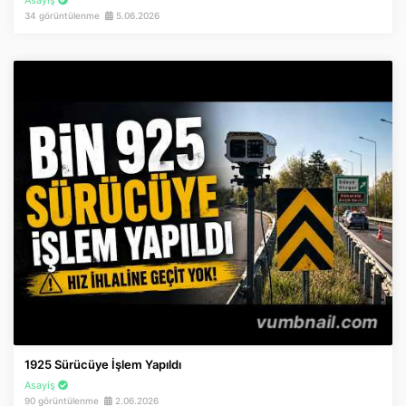
Asayiş
34 görüntülenme
5.06.2026
1925 Sürücüye İşlem Yapıldı
Asayiş
90 görüntülenme
2.06.2026