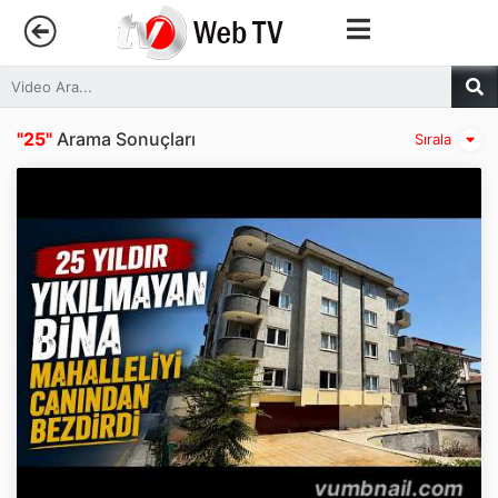
Anasayfa
"25"
Arama Sonuçları
Sırala
Trendler
Canlı Yayın
Kategoriler
Sosyal Medya
Youtube
Facebook