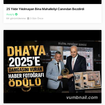
İnstagram
25 Yıldır Yıkılmayan Bina Mahalleliyi Canından Bezdirdi
Asayiş
Twitter
64 görüntülenme
3 Gün Önce
Google Play
App Store